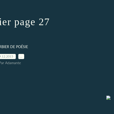
ier page 27
RBIER DE POÉSIE
9.12.2015
…
Par Adamante