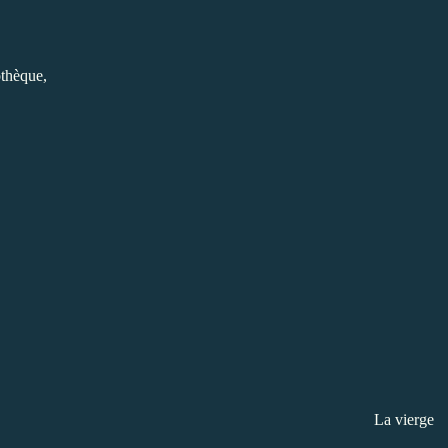
othèque,
La vierge