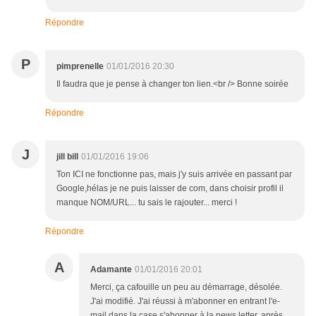
Répondre
P
pimprenelle
01/01/2016 20:30
Il faudra que je pense à changer ton lien.<br /> Bonne soirée
Répondre
J
jill bill
01/01/2016 19:06
Ton ICI ne fonctionne pas, mais j'y suis arrivée en passant par
Google,hélas je ne puis laisser de com, dans choisir profil il
manque NOM/URL... tu sais le rajouter... merci !
Répondre
A
Adamante
01/01/2016 20:01
Merci, ça cafouille un peu au démarrage, désolée.
J'ai modifié. J'ai réussi à m'abonner en entrant l'e-
mail dans la case s'abonner à la news letter, après