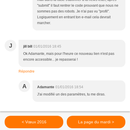
"submit" il faut rentrer le code prouvant que nous ne
sommes pas des robots. Je n'ai pas vu "profil".
Logiquement en entrant ton e-mail cela devrait
marcher.
J
jill bill
01/01/2016 18:45
Ok Adamante, mais pour l'heure ce nouveau lien n'est pas
encore accessible... je repasserai !
Répondre
A
Adamante
01/01/2016 18:54
J'ai modifié un des paramètres, tu me diras.
< Vœux 2016
La page du mardi >