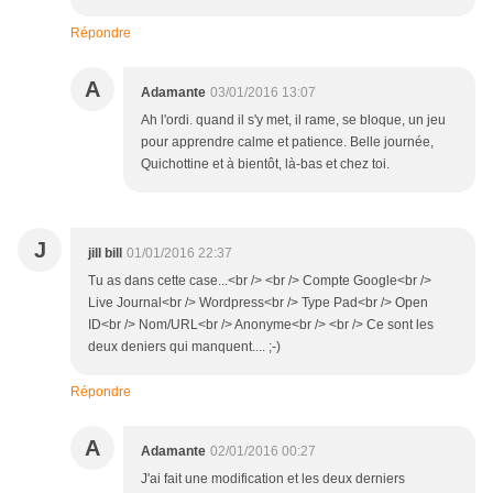
Répondre
A
Adamante
03/01/2016 13:07
Ah l'ordi. quand il s'y met, il rame, se bloque, un jeu
pour apprendre calme et patience. Belle journée,
Quichottine et à bientôt, là-bas et chez toi.
J
jill bill
01/01/2016 22:37
Tu as dans cette case...<br /> <br /> Compte Google<br />
Live Journal<br /> Wordpress<br /> Type Pad<br /> Open
ID<br /> Nom/URL<br /> Anonyme<br /> <br /> Ce sont les
deux deniers qui manquent.... ;-)
Répondre
A
Adamante
02/01/2016 00:27
J'ai fait une modification et les deux derniers