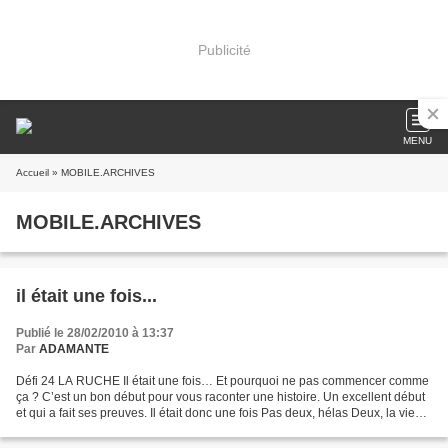
Publicité
MENU
Accueil
» MOBILE.ARCHIVES
MOBILE.ARCHIVES
il était une fois...
Publié le 28/02/2010 à 13:37
Par
ADAMANTE
Défi 24 LA RUCHE Il était une fois… Et pourquoi ne pas commencer comme
ça ? C’est un bon début pour vous raconter une histoire. Un excellent début
et qui a fait ses preuves. Il était donc une fois Pas deux, hélas Deux, la vie
s’arrange souvent pour que...