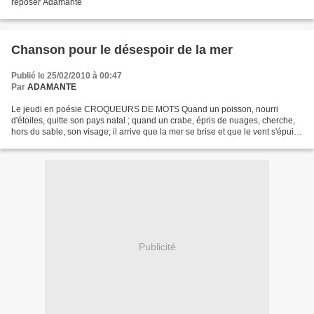
reposer Adamante
Chanson pour le désespoir de la mer
Publié le 25/02/2010 à 00:47
Par
ADAMANTE
Le jeudi en poésie CROQUEURS DE MOTS Quand un poisson, nourri
d'étoiles, quitte son pays natal ; quand un crabe, épris de nuages, cherche,
hors du sable, son visage; il arrive que la mer se brise et que le vent s'épuise
à la réparer. Quand un poisson...
Publicité