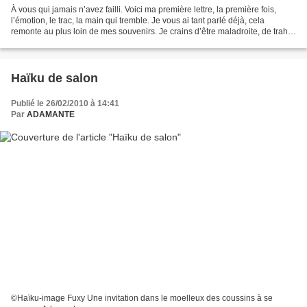
À vous qui jamais n’avez failli. Voici ma première lettre, la première fois,
l’émotion, le trac, la main qui tremble. Je vous ai tant parlé déjà, cela
remonte au plus loin de mes souvenirs. Je crains d’être maladroite, de trahir
une vérité et pourtant...
Haïku de salon
Publié le 26/02/2010 à 14:41
Par
ADAMANTE
©Haïku-image Fuxy Une invitation dans le moelleux des coussins à se